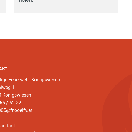
AKT
llige Feuerwehr Königswiesen
niweg 1
0 Königswiesen
55 / 62 22
05@fr.ooelfv.at
andant