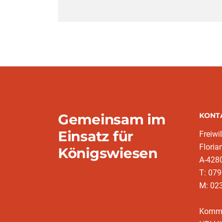
Gemeinsam im
KONT
Einsatz für
Freiwi
Floria
Königswiesen
A-428
T: 079
M: 023
Komm