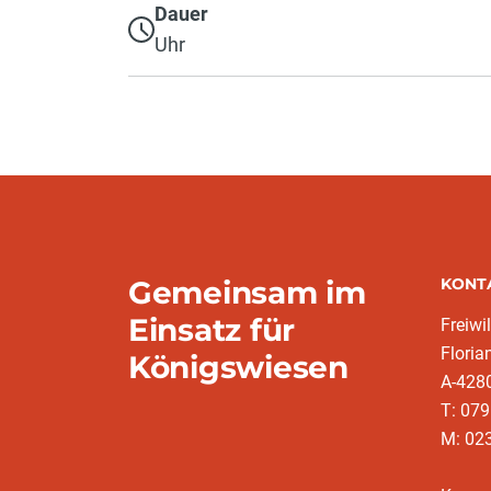
Dauer
Uhr
Gemeinsam im
KONT
Einsatz für
Freiwi
Floria
Königswiesen
A-428
T: 079
M: 023